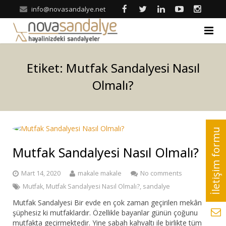
info@novasandalye.net
ANASAYFA
Etiket:
Mutfak Sandalyesi Nasıl
HAKKIMIZDA
Olmalı?
ÜRÜNLER
Ahşap Sandalye
REFERANSLAR
Metal Sandalye
Mutfak Sandalyesi Nasıl Olmalı?
Nova | Blog
Tonet-Thonet Sandalye
İLETİŞİM
Mart 14, 2020
makale makale
No comments
Mutfak
,
Mutfak Sandalyesi Nasıl Olmalı?
,
sandalye
Hilton & Banket Sandalyeler
Mutfak Sandalyesi Bir evde en çok zaman geçirilen mekân
şüphesiz ki mutfaklardır. Özellikle bayanlar günün çoğunu
Klasik Sandalye
mutfakta geçirmektedir. Yine sabah kahvaltı ile birlikte tüm