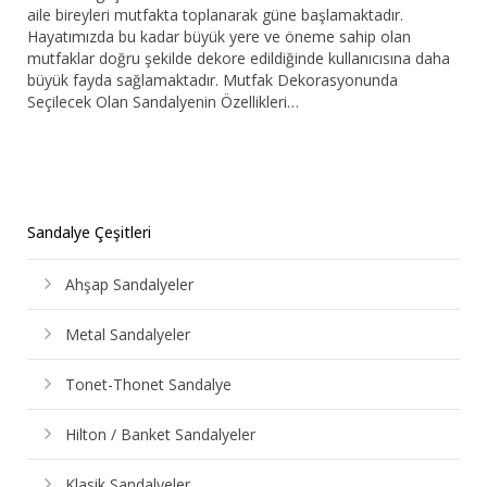
aile bireyleri mutfakta toplanarak güne başlamaktadır.
Bar Sandalyesi
Hayatımızda bu kadar büyük yere ve öneme sahip olan
mutfaklar doğru şekilde dekore edildiğinde kullanıcısına daha
büyük fayda sağlamaktadır. Mutfak Dekorasyonunda
Restaurant Sandalyesi
Seçilecek Olan Sandalyenin Özellikleri…
Plastik Sandalye
Dış Mekan Sandalyeler
Sandalye Çeşitleri
Masalar
Ahşap Sandalyeler
Metal Sandalyeler
Tonet-Thonet Sandalye
Hilton / Banket Sandalyeler
Klasik Sandalyeler