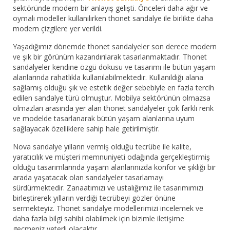
sektöründe modern bir anlayış gelişti. Önceleri daha ağır ve
oymalı modeller kullanılırken thonet sandalye ile birlikte daha
modern çizgilere yer verildi.
Yaşadığımız dönemde thonet sandalyeler son derece modern
ve şık bir görünüm kazandırılarak tasarlanmaktadır. Thonet
sandalyeler kendine özgü dokusu ve tasarımı ile bütün yaşam
alanlarında rahatlıkla kullanılabilmektedir. Kullanıldığı alana
sağlamış olduğu şık ve estetik değer sebebiyle en fazla tercih
edilen sandalye türü olmuştur. Mobilya sektörünün olmazsa
olmazları arasında yer alan thonet sandalyeler çok farklı renk
ve modelde tasarlanarak bütün yaşam alanlarına uyum
sağlayacak özelliklere sahip hale getirilmiştir.
Nova sandalye yılların vermiş olduğu tecrübe ile kalite,
yaratıcılık ve müşteri memnuniyeti odağında gerçekleştirmiş
olduğu tasarımlarında yaşam alanlarınızda konfor ve şıklığı bir
arada yaşatacak olan sandalyeler tasarlamayı
sürdürmektedir. Zanaatımızı ve ustalığımız ile tasarımımızı
birleştirerek yılların verdiği tecrübeyi gözler önüne
sermekteyiz. Thonet sandalye modellerimizi incelemek ve
daha fazla bilgi sahibi olabilmek için bizimle iletişime
geçmeniz yeterli olacaktır.