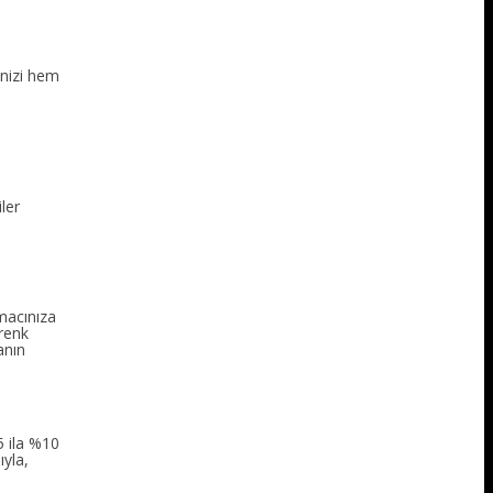
inizi hem
ler
amacınıza
 renk
anın
5 ila %10
ıyla,