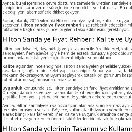
Ayrıca, bu yıl içerisinde çevre dostu malzemelerle üretilen sandalyelere
sahiplerinin karar verme süreçlerinde önemli bir yer tutmakta. Bu nok
eklediği yeni alternatiflerle dikkat çekiyor.
Sonuç olarak, 2025 yılındaki Hilton sandalye fiyatları, kalite ile uygun 
seçerken
Hilton sandalye fiyat rehberi
size rehberlik edecektir. Yı
faktörlerle bağlı olarak güncel bilgilerin takip edilmesini gerektiriyor.
Hilton Sandalye Fiyat Rehberi: Kalite ve 
Hilton sandalyeleri, dayanıklılığı ve şık tasarımı ile özellikle otel, kaf
sandalyeler, hem işlevselliğiyle hem de estetik duruşuyla göz doldur
oranını anlamak isteyenler için önemli bilgiler sunmaktadır.
Kalite
açısından incelendiğinde, Hilton sandalyeleri genellikle yükse
tasarlanmış sağlam bir iskelet yapısına sahiptir. Bunun yanı sıra, farklı
mekanın dekorasyonuna uyum sağlayarak estetik bir görünüm kazandır
rahat oturum sağlamasına olanak tanır.
Uygunluk
konusunda ise, Hilton sandalyeleri farklı fiyat aralıklarına s
Örneğin, daha lüks ve özel tasarımları tercih edenler için fiyatlar yük
çeşitlilik, hem yeni işletmelerin hem de yeniden dekore eden mevcut i
Ayrıca, Hilton sandalyeleri yalnızca ticari alanlarla sınırlı kalmaz; a
tercihleri arasında yer alır. Böylece, kullanıcılar ihtiyacına yönelik 
alarak bilinçli kararlar verebilirler. Kalite ve uygunluk arasında denge
dikkat etmesi gereken en önemli faktörlerden biri olarak öne çıkmakt
Hilton Sandalyelerinin Tasarımı ve Kullanı