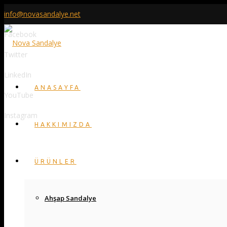
info@novasandalye.net
Facebook
Twitter
LinkedIn
ANASAYFA
YouTube
Instagram
HAKKIMIZDA
ÜRÜNLER
Ahşap Sandalye