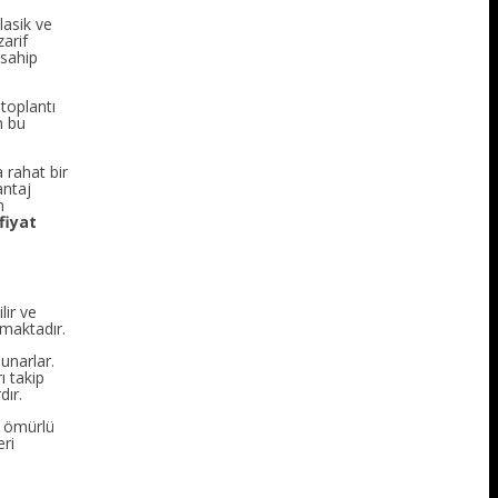
lasik ve
zarif
 sahip
 toplantı
n bu
 rahat bir
antaj
n
fiyat
lir ve
maktadır.
sunarlar.
ı takip
dır.
n ömürlü
eri