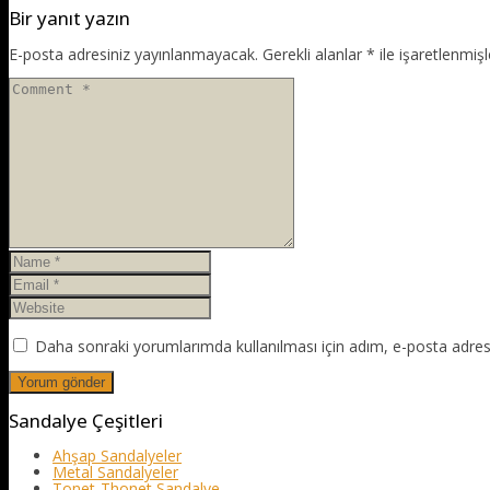
Bir yanıt yazın
E-posta adresiniz yayınlanmayacak.
Gerekli alanlar
*
ile işaretlenmişl
Daha sonraki yorumlarımda kullanılması için adım, e-posta adresi
Sandalye Çeşitleri
Ahşap Sandalyeler
Metal Sandalyeler
Tonet-Thonet Sandalye