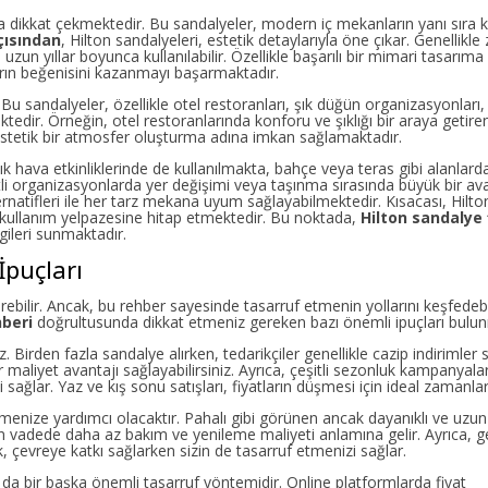
yla dikkat çekmektedir. Bu sandalyeler, modern iç mekanların yanı sıra k
çısından
, Hilton sandalyeleri, estetik detaylarıyla öne çıkar. Genellikle 
uzun yıllar boyunca kullanılabilir. Özellikle başarılı bir mimari tasarıma
ıların beğenisini kazanmayı başarmaktadır.
Bu sandalyeler, özellikle otel restoranları, şık düğün organizasyonları,
edir. Örneğin, otel restoranlarında konforu ve şıklığı bir araya getire
 estetik bir atmosfer oluşturma adına imkan sağlamaktadır.
ık hava etkinliklerinde de kullanılmakta, bahçe veya teras gibi alanlarda
itli organizasyonlarda yer değişimi veya taşınma sırasında büyük bir av
rnatifleri ile her tarz mekana uyum sağlayabilmektedir. Kısacası, Hilto
bir kullanım yelpazesine hitap etmektedir. Bu noktada,
Hilton sandalye 
ileri sunmaktadır.
İpuçları
terebilir. Ancak, bu rehber sayesinde tasarruf etmenin yollarını keşfedebi
hberi
doğrultusunda dikkat etmeniz gereken bazı önemli ipuçları bulun
z. Birden fazla sandalye alırken, tedarikçiler genellikle cazip indirimler 
r maliyet avantajı sağlayabilirsiniz. Ayrıca, çeşitli sezonluk kampanyalar
ağlar. Yaz ve kış sonu satışları, fiyatların düşmesi için ideal zamanlar
enize yardımcı olacaktır. Pahalı gibi görünen ancak dayanıklı ve uzu
n vadede daha az bakım ve yenileme maliyeti anlamına gelir. Ayrıca, g
 çevreye katkı sağlarken sizin de tasarruf etmenizi sağlar.
da bir başka önemli tasarruf yöntemidir. Online platformlarda fiyat