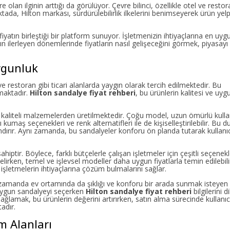
 olan ilginin arttığı da görülüyor. Çevre bilinci, özellikle otel ve restor
tada, Hilton markası, sürdürülebilirlik ilkelerini benimseyerek ürün yel
fiyatın birleştiği bir platform sunuyor. İşletmenizin ihtiyaçlarına en uyg
lın ilerleyen dönemlerinde fiyatların nasıl gelişeceğini görmek, piyasayı
Uygunluk
e ve restoran gibi ticari alanlarda yaygın olarak tercih edilmektedir. Bu
maktadır.
Hilton sandalye fiyat rehberi
, bu ürünlerin kalitesi ve uyg
k kaliteli malzemelerden üretilmektedir. Çoğu model, uzun ömürlü kulla
 kumaş seçenekleri ve renk alternatifleri ile de kişiselleştirilebilir. Bu 
ır. Aynı zamanda, bu sandalyeler konforu ön planda tutarak kullanıcı
ahiptir. Böylece, farklı bütçelerle çalışan işletmeler için çeşitli seçenek
selirken, temel ve işlevsel modeller daha uygun fiyatlarla temin edilebili
şletmelerin ihtiyaçlarına çözüm bulmalarını sağlar.
ynı zamanda ev ortamında da şıklığı ve konforu bir arada sunmak isteyen k
en uygun sandalyeyi seçerken
Hilton sandalye fiyat rehberi
bilgilerini d
 sağlamak, bu ürünlerin değerini artırırken, satın alma sürecinde kullanıcı
adır.
m Alanları