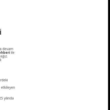
i
aya devam
ehberi
ile
ceğiz.
i
ördeki
 etkileyen
25 yılında