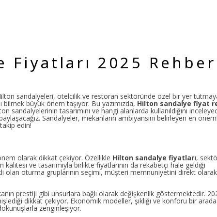
 Fiyatları 2025 Rehber
Hilton sandalyeleri, otelcilik ve restoran sektöründe özel bir yer tutm
rını bilmek büyük önem taşıyor. Bu yazımızda,
Hilton sandalye fiyat r
lton sandalyelerinin tasarımını ve hangi alanlarda kullanıldığını inceleye
le paylaşacağız. Sandalyeler, mekanların ambiyansını belirleyen en öneml
takip edin!
dönem olarak dikkat çekiyor. Özellikle
Hilton sandalye fiyatları
, sekt
ın kalitesi ve tasarımıyla birlikte fiyatlarının da rekabetçi hale geldiği
li olan oturma gruplarının seçimi, müşteri memnuniyetini direkt olarak
kanın prestiji gibi unsurlara bağlı olarak değişkenlik göstermektedir. 20
nişlediği dikkat çekiyor. Ekonomik modeller, şıklığı ve konforu bir arada
okunuşlarla zenginleşiyor.