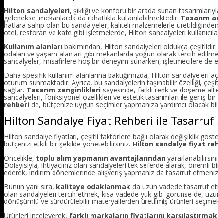
Hilton sandalyeleri
, şıklığı ve konforu bir arada sunan tasarımları
geleneksel mekanlarda da rahatlıkla kullanılabilmektedir.
Tasarım a
hatlara sahip olan bu sandalyeler, kaliteli malzemelerle üretildiğinden 
otel, restoran ve kafe gibi işletmelerde, Hilton sandalyeleri kullanıc
Kullanım alanları
bakımından, Hilton sandalyeleri oldukça çeşitlidir. 
odaları ve yaşam alanları gibi mekanlarda yoğun olarak tercih edilmekt
sandalyeler, misafirlere hoş bir deneyim sunarken, işletmecilere de
Daha spesifik kullanım alanlarına baktığımızda, Hilton sandalyeleri aç
oturum sunmaktadır. Ayrıca, bu sandalyelerin taşınabilir özelliği, çeş
sağlar.
Tasarım zenginlikleri
sayesinde, farklı renk ve döşeme alte
sandalyeleri, fonksiyonel özellikleri ve estetik tasarımları ile geniş 
rehberi
de, bütçenize uygun seçimler yapmanıza yardımcı olacak bilg
Hilton Sandalye Fiyat Rehberi ile Tasarruf 
Hilton sandalye fiyatları, çeşitli faktörlere bağlı olarak değişiklik gös
bütçenizi etkili bir şekilde yönetebilirsiniz.
Hilton sandalye fiyat re
Öncelikle,
toplu alım yapmanın avantajlarından
yararlanabilirsini
Dolayısıyla, ihtiyacınız olan sandalyeleri tek seferde alarak, önemli bi
ederek, indirim dönemlerinde alışveriş yapmanız da tasarruf etmenizi s
Bunun yanı sıra,
kaliteye odaklanmak
da uzun vadede tasarruf etm
olan sandalyeleri tercih etmek, kısa vadede yük gibi görünse de, uzu
dönüşümlü ve sürdürülebilir materyallerden üretilmiş ürünleri seçmek,
Ürünleri inceleyerek,
farklı markaların fiyatlarını karşılaştırmak