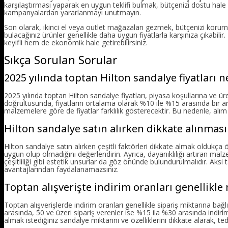
karşılaştırması yaparak en uygun teklifi bulmak, bütçenizi dostu hale g
kampanyalardan yararlanmayı unutmayın.
Son olarak, ikinci el veya outlet mağazaları gezmek, bütçenizi koruma
bulacağınız ürünler genellikle daha uygun fiyatlarla karşınıza çıkabili
keyifli hem de ekonomik hale getirebilirsiniz.
Sıkça Sorulan Sorular
2025 yılında toptan Hilton sandalye fiyatları n
2025 yılında toptan Hilton sandalye fiyatları, piyasa koşullarına ve ür
doğrultusunda, fiyatların ortalama olarak %10 ile %15 arasında bir art
malzemelere göre de fiyatlar farklılık gösterecektir. Bu nedenle, al
Hilton sandalye satın alırken dikkate alınması
Hilton sandalye satın alırken çeşitli faktörleri dikkate almak oldukç
uygun olup olmadığını değerlendirin. Ayrıca, dayanıklılığı artıran mal
çeşitliliği gibi estetik unsurlar da göz önünde bulundurulmalıdır. Ak
avantajlarından faydalanamazsınız.
Toptan alışverişte indirim oranları genellikle
Toptan alışverişlerde indirim oranları genellikle sipariş miktarına bağ
arasında, 50 ve üzeri sipariş verenler ise %15 ila %30 arasında indiri
almak istediğiniz sandalye miktarını ve özelliklerini dikkate alarak, te