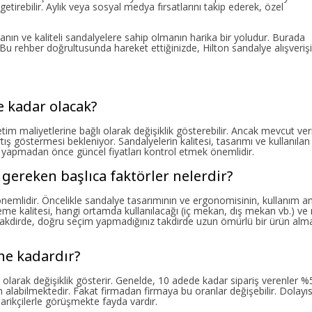
etirebilir. Aylık veya sosyal medya fırsatlarını takip ederek, özel
nın ve kaliteli sandalyelere sahip olmanın harika bir yoludur. Burada
r. Bu rehber doğrultusunda hareket ettiğinizde, Hilton sandalye alışveriş
e kadar olacak?
etim maliyetlerine bağlı olarak değişiklik gösterebilir. Ancak mevcut veri
ış göstermesi bekleniyor. Sandalyelerin kalitesi, tasarımı ve kullanılan
ım yapmadan önce güncel fiyatları kontrol etmek önemlidir.
 gereken başlıca faktörler nelerdir?
a önemlidir. Öncelikle sandalye tasarımının ve ergonomisinin, kullanım 
zeme kalitesi, hangi ortamda kullanılacağı (iç mekan, dış mekan vb.) ve
si takdirde, doğru seçim yapmadığınız takdirde uzun ömürlü bir ürün alm
 ne kadardır?
lı olarak değişiklik gösterir. Genelde, 10 adede kadar sipariş verenler %
m alabilmektedir. Fakat firmadan firmaya bu oranlar değişebilir. Dolayıs
darikçilerle görüşmekte fayda vardır.