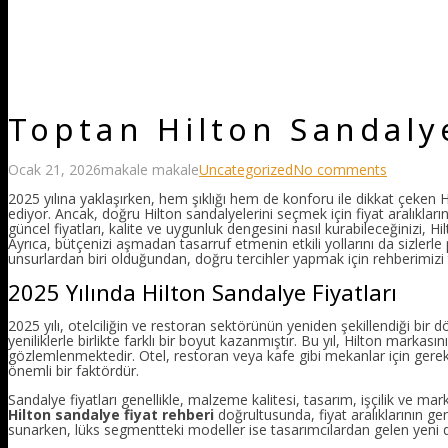
Toptan Hilton Sandalye
Ocak 21, 2026
makale makale
Uncategorized
No comments
2025 yılına yaklaşırken, hem şıklığı hem de konforu ile dikkat çeken 
ediyor. Ancak, doğru Hilton sandalyelerini seçmek için fiyat aralıkla
güncel fiyatları, kalite ve uygunluk dengesini nasıl kurabileceğinizi, Hi
Ayrıca, bütçenizi aşmadan tasarruf etmenin etkili yollarını da sizler
unsurlardan biri olduğundan, doğru tercihler yapmak için rehberimizi 
2025 Yılında Hilton Sandalye Fiyatları
2025 yılı, otelciliğin ve restoran sektörünün yeniden şekillendiği bir 
yeniliklerle birlikte farklı bir boyut kazanmıştır. Bu yıl, Hilton markasın
gözlemlenmektedir. Otel, restoran veya kafe gibi mekanlar için gerek
önemli bir faktördür.
Sandalye fiyatları genellikle, malzeme kalitesi, tasarım, işçilik ve mar
Hilton sandalye fiyat rehberi
doğrultusunda, fiyat aralıklarının ge
sunarken, lüks segmentteki modeller ise tasarımcılardan gelen yeni d