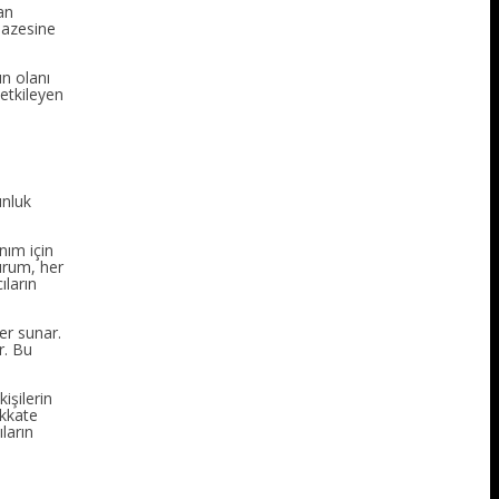
an
pazesine
un olanı
 etkileyen
unluk
nım için
durum, her
ların
ler sunar.
r. Bu
işilerin
ikkate
ların