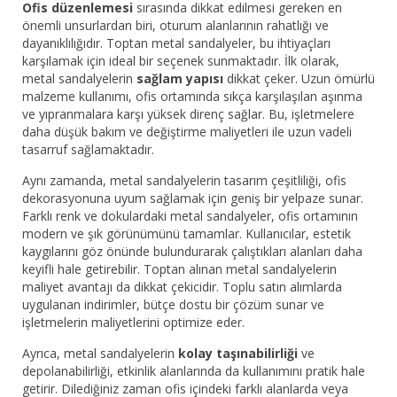
Ofis düzenlemesi
sırasında dikkat edilmesi gereken en
önemli unsurlardan biri, oturum alanlarının rahatlığı ve
dayanıklılığıdır. Toptan metal sandalyeler, bu ihtiyaçları
karşılamak için ideal bir seçenek sunmaktadır. İlk olarak,
metal sandalyelerin
sağlam yapısı
dikkat çeker. Uzun ömürlü
malzeme kullanımı, ofis ortamında sıkça karşılaşılan aşınma
ve yıpranmalara karşı yüksek direnç sağlar. Bu, işletmelere
daha düşük bakım ve değiştirme maliyetleri ile uzun vadeli
tasarruf sağlamaktadır.
Aynı zamanda, metal sandalyelerin tasarım çeşitliliği, ofis
dekorasyonuna uyum sağlamak için geniş bir yelpaze sunar.
Farklı renk ve dokulardaki metal sandalyeler, ofis ortamının
modern ve şık görünümünü tamamlar. Kullanıcılar, estetik
kaygılarını göz önünde bulundurarak çalıştıkları alanları daha
keyifli hale getirebilir. Toptan alınan metal sandalyelerin
maliyet avantajı da dikkat çekicidir. Toplu satın alımlarda
uygulanan indirimler, bütçe dostu bir çözüm sunar ve
işletmelerin maliyetlerini optimize eder.
Ayrıca, metal sandalyelerin
kolay taşınabilirliği
ve
depolanabilirliği, etkinlik alanlarında da kullanımını pratik hale
getirir. Dilediğiniz zaman ofis içindeki farklı alanlarda veya