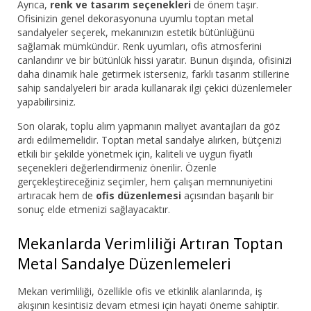
Ayrıca,
renk ve tasarım seçenekleri
de önem taşır.
Ofisinizin genel dekorasyonuna uyumlu toptan metal
sandalyeler seçerek, mekanınızın estetik bütünlüğünü
sağlamak mümkündür. Renk uyumları, ofis atmosferini
canlandırır ve bir bütünlük hissi yaratır. Bunun dışında, ofisinizi
daha dinamik hale getirmek isterseniz, farklı tasarım stillerine
sahip sandalyeleri bir arada kullanarak ilgi çekici düzenlemeler
yapabilirsiniz.
Son olarak, toplu alım yapmanın maliyet avantajları da göz
ardı edilmemelidir. Toptan metal sandalye alırken, bütçenizi
etkili bir şekilde yönetmek için, kaliteli ve uygun fiyatlı
seçenekleri değerlendirmeniz önerilir. Özenle
gerçekleştireceğiniz seçimler, hem çalışan memnuniyetini
artıracak hem de
ofis düzenlemesi
açısından başarılı bir
sonuç elde etmenizi sağlayacaktır.
Mekanlarda Verimliliği Artıran Toptan
Metal Sandalye Düzenlemeleri
Mekan verimliliği, özellikle ofis ve etkinlik alanlarında, iş
akışının kesintisiz devam etmesi için hayati öneme sahiptir.