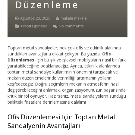
Düzenleme
Bar Sandalyesi
Ağustos 23, 2025
makale makale
Restaurant Sandalyesi
Uncategorized
No comments
Plastik Sandalye
Toptan metal sandalyeler, pek çok ofis ve etkinlik alanında
Dış Mekan Sandalyeler
sundukları avantajlarla dikkat çekiyor. Bu yazıda,
Ofis
Düzenlemesi
için bu şık ve işlevsel mobilyaların nasıl bir fark
Masalar
yaratabileceğine odaklanacağız. Ayrıca, etkinlik alanlarında
toptan metal sandalye kullanımının önemini tartışacak ve
mekan düzenlemelerinde verimliliği artırmanın yollarını
keşfedeceğiz. Doğru seçimlerin mekanın atmosferini nasıl
değiştirebileceğini anlamak, organizasyonunuzun başarısında
kritik bir rol oynuyor. Hazırsanız, metal sandalyelerin sunduğu
birlikteki fırsatlara derinlemesine dalalım!
Ofis Düzenlemesi İçin Toptan Metal
Sandalyenin Avantajları