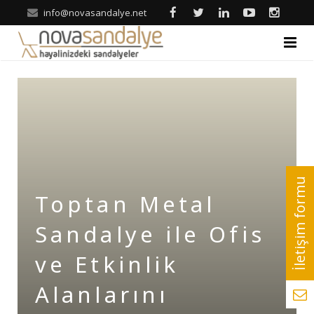
info@novasandalye.net
ANASAYFA
HAKKIMIZDA
ÜRÜNLER
Ahşap Sandalye
REFERANSLAR
Toptan Metal
Metal Sandalye
Nova | Blog
Sandalye ile Ofis
Tonet-Thonet Sandalye
İLETİŞİM
ve Etkinlik
Hilton & Banket Sandalyeler
Alanlarını
Klasik Sandalye