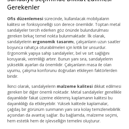
Gerekenler
Ofis düzenlemesi
sürecinde, kullanılacak mobilyaların
kalitesi ve fonksiyonelliği son derece önemlidir. Toptan metal
sandalyeler tercih ederken göz önünde bulundurulması
gereken birkaç temel nokta bulunmaktadır. İlk olarak,
sandalyelerin
ergonomik tasarım
ı, çalışanların uzun saatler
boyunca rahatça oturabilmeleri için kritik bir unsurdur.
Ergonomik yapıya sahip sandalyeler, bel ve sırt sağlığını
koruyarak, verimliliği artırır. Bunun yanı sıra, sandalyelerin
yükseklik ayarları da önemlidir. Çalışanların masa ile olan
uyumu, çalışma konforunu doğrudan etkileyen faktörlerden
biridir.
İkinci olarak, sandalyelerin
malzeme kalitesi
dikkat edilmesi
gereken bir diğer önemli noktadır. Metal sandalyeler genellikle
dayanıklıdır fakat üzerine eklenmiş kaplamanın kalitesi bu
dayanıklılığı da etkileyebilir. Yüksek kalitede kaplamalar,
çağdaş bir görünüm sunmanın yanı sıra kolay temizlenebilirlik
açısından da avantaj sağlar. Bu bağlamda, malzeme seçimi,
hem estetik hem de işlevselliğin temelini oluşturur.