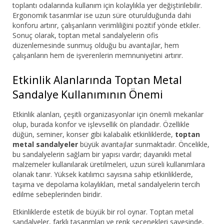
toplantı odalarında kullanım için kolaylıkla yer değiştirilebilir.
Ergonomik tasarımlar ise uzun süre oturulduğunda dahi
konforu artırır, çalışanların verimliliğini pozitif yönde etkiler.
Sonuç olarak, toptan metal sandalyelerin ofis
düzenlemesinde sunmuş olduğu bu avantajlar, hem
çalışanların hem de işverenlerin memnuniyetini artırır.
Etkinlik Alanlarında Toptan Metal
Sandalye Kullanımının Önemi
Etkinlik alanları, çeşitli organizasyonlar için önemli mekanlar
olup, burada konfor ve işlevsellik ön plandadır. Özellikle
düğün, seminer, konser gibi kalabalık etkinliklerde,
toptan
metal sandalyeler
büyük avantajlar sunmaktadır. Öncelikle,
bu sandalyelerin sağlam bir yapısı vardır; dayanıklı metal
malzemeler kullanılarak üretilmeleri, uzun süreli kullanımlara
olanak tanır. Yüksek katılımcı sayısına sahip etkinliklerde,
taşıma ve depolama kolaylıkları, metal sandalyelerin tercih
edilme sebeplerinden biridir.
Etkinliklerde estetik de büyük bir rol oynar. Toptan metal
sandalyeler, farklı tasarımları ve renk seçenekleri sayesinde,