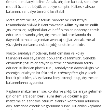
ömürlü olmalarıyla bilinir. Ancak, ahşabın kalitesi, sandalye
modeli üzerinde büyük bir etkiye sahiptir. Kalitesiz ahşap
kullanımı, sandalye ömrünü kısaltabilir.
Metal malzeme ise, özellikle modern ve endüstriyel
tasarımlarda sıklıkla kullanılmaktadır.
Alüminyum
ve
çelik
gibi metaller, sağlamlıkları ve hafif olmaları nedeniyle tercih
edilir. Metal sandalyeler, dış mekan kullanımlarında da
dayanıklı olmaları açısından avantaj sağlar. Ancak, metal
yüzeylerin paslanma riski taşıdığı unutulmamalıdır.
Plastik sandalye modelleri, hafif olmaları ve kolay
taşınabilirlikleri sayesinde popülerlik kazanmıştır. Genelde
ekonomik çözümler arayan işletmeler tarafından tercih
edilirler. Kullanılan plastik türü, sandalyenin dayanıklılığını ve
estetiğini etkileyen bir faktördür.
Polipropilen
gibi yüksek
kaliteli plastikler, UV ışınlarına karşı dirençli olup, dış mekan
kullanımlarına uygundur.
Kaplama malzemeleri ise, konfor ve şıklığı bir araya getirmek
için önem arz eder.
Deri
,
suni deri
ve
dokuma
gibi
malzemeler, sandalye oturum alanının konforunu artırırken
aynı zamanda estetik bir görünüm sunar. Kullanılan kaplama