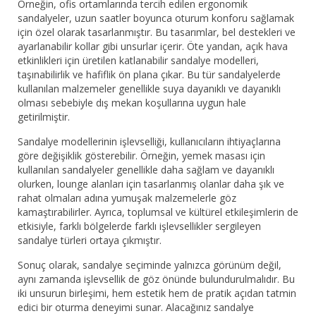
Örneğin, ofis ortamlarında tercih edilen ergonomik
sandalyeler, uzun saatler boyunca oturum konforu sağlamak
için özel olarak tasarlanmıştır. Bu tasarımlar, bel destekleri ve
ayarlanabilir kollar gibi unsurlar içerir. Öte yandan, açık hava
etkinlikleri için üretilen katlanabilir sandalye modelleri,
taşınabilirlik ve hafiflik ön plana çıkar. Bu tür sandalyelerde
kullanılan malzemeler genellikle suya dayanıklı ve dayanıklı
olması sebebiyle dış mekan koşullarına uygun hale
getirilmiştir.
Sandalye modellerinin işlevselliği, kullanıcıların ihtiyaçlarına
göre değişiklik gösterebilir. Örneğin, yemek masası için
kullanılan sandalyeler genellikle daha sağlam ve dayanıklı
olurken, lounge alanları için tasarlanmış olanlar daha şık ve
rahat olmaları adına yumuşak malzemelerle göz
kamaştırabilirler. Ayrıca, toplumsal ve kültürel etkileşimlerin de
etkisiyle, farklı bölgelerde farklı işlevsellikler sergileyen
sandalye türleri ortaya çıkmıştır.
Sonuç olarak, sandalye seçiminde yalnızca görünüm değil,
aynı zamanda işlevsellik de göz önünde bulundurulmalıdır. Bu
iki unsurun birleşimi, hem estetik hem de pratik açıdan tatmin
edici bir oturma deneyimi sunar. Alacağınız sandalye