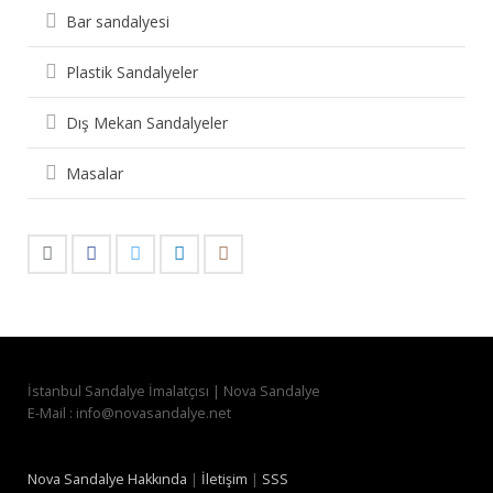
Bar sandalyesi
Plastik Sandalyeler
Dış Mekan Sandalyeler
Masalar
İstanbul Sandalye İmalatçısı | Nova Sandalye
E-Mail : info@novasandalye.net
Nova Sandalye Hakkında
|
İletişim
|
SSS