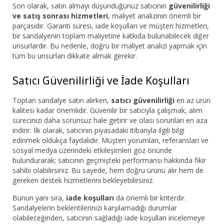
Son olarak, satın almayı düşündüğünüz satıcının
güvenilirliği
ve satış sonrası hizmetleri
, maliyet analizinin önemli bir
parçasıdır. Garanti süresi, iade koşulları ve müşteri hizmetleri,
bir sandalyenin toplam maliyetine katkıda bulunabilecek diğer
unsurlardır. Bu nedenle, doğru bir maliyet analizi yapmak için
tüm bu unsurları dikkate almak gerekir.
Satıcı Güvenilirliği ve İade Koşulları
Toptan sandalye satın alırken,
satıcı güvenilirliği
en az ürün
kalitesi kadar önemlidir. Güvenilir bir satıcıyla çalışmak, alım
sürecinizi daha sorunsuz hale getirir ve olası sorunları en aza
indirir. İlk olarak, satıcının piyasadaki itibarıyla ilgili bilgi
edinmek oldukça faydalıdır. Müşteri yorumları, referansları ve
sosyal medya üzerindeki etkileşimleri göz önünde
bulundurarak; satıcının geçmişteki performansı hakkında fikir
sahibi olabilirsiniz. Bu sayede, hem doğru ürünü alır hem de
gereken destek hizmetlerini bekleyebilirsiniz.
Bunun yanı sıra,
iade koşulları
da önemli bir kriterdir.
Sandalyelerin beklentilerinizi karşılamadığı durumlar
olabileceğinden, satıcının sağladığı iade koşulları incelemeye