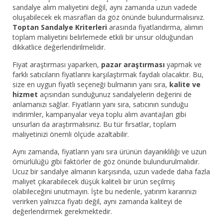
sandalye alım maliyetini değil, aynı zamanda uzun vadede
oluşabilecek ek masrafları da göz önünde bulundurmalısınız.
Toptan Sandalye Kriterleri
arasında fiyatlandırma, alımın
toplam maliyetini belirlemede etkili bir unsur olduğundan
dikkatlice değerlendirilmelidir.
Fiyat araştırması yaparken,
pazar araştırması
yapmak ve
farklı satıcıların fiyatlarını karşılaştırmak faydalı olacaktır. Bu,
size en uygun fiyatlı seçeneği bulmanın yanı sıra,
kalite ve
hizmet
açısından sunduğunuz sandalyelerin değerini de
anlamanızı sağlar. Fiyatların yanı sıra, satıcının sunduğu
indirimler, kampanyalar veya toplu alım avantajları gibi
unsurları da araştırmalısınız. Bu tür fırsatlar, toplam
maliyetinizi önemli ölçüde azaltabilir.
Aynı zamanda, fiyatların yanı sıra ürünün dayanıklılığı ve uzun
ömürlülüğü gibi faktörler de göz önünde bulundurulmalıdır.
Ucuz bir sandalye almanın karşısında, uzun vadede daha fazla
maliyet çıkarabilecek düşük kaliteli bir ürün seçilmiş
olabileceğini unutmayın. İşte bu nedenle, yatırım kararınızı
verirken yalnızca fiyatı değil, aynı zamanda kaliteyi de
değerlendirmek gerekmektedir.