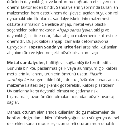
ürünlerin dayanıklılığını ve konforunu doğrudan etkileyen en
önemli faktörlerden biridir. Sandalyelerin yapımında kullanılan
malzemeler, hem estetik hem de işlevsel açıdan büyük bir rol
oynamaktadır. İlk olarak, sandalye iskeletinin malzemesi
dikkate alınmalıdır. Genellikle ahşap, metal veya plastik
seçenekleri bulunmaktadır.
Ahşap sandalyeler
, şıklığı ve
dayanıklılığı ile öne çıkar; fakat ahşap malzemenin kalitesi de
önemlidir. Düşük kaliteli ahşap, zamanla deformasyona
uğrayabilir.
Toptan Sandalye Kriterleri
arasında, kullanılan
ahşabın türü ve işlenme şekli büyük bir anlam taşır.
Metal sandalyeler
, hafifliği ve sağlamlığı ile tercih edilir.
Bununla birlikte, paslanmaz çelik veya alüminyum gibi kaliteli
metallerin kullanımı, ürünlerin ömrünü uzatır.
Plastik
sandalyeler
ise genellikle bütçe dostu çözümler sunar, ancak
malzeme kalitesi değişkenlik gösterebilir. Kaliteli plastiklerin
UV ışınlarına karşı dayanıklı olması ve çatlama riski
taşımaması, uzun ömürlü olmaları açısından büyük avantaj
sağlar.
Dahası, oturum alanlarında kullanılan dolgu malzemeleri de
konforu doğrudan etkiler. Yüksek yoğunluklu sünger ya da bel
destekleri sunan modeller, uzun süreli oturumlarda rahatlık