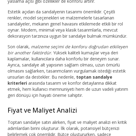
yaslama açısı gibi özellikler de konforu artırır.
Estetik açıdan da sandalyenin tasarımı önemlidir. Çeşitli
renkler, model seçenekleri ve malzemelerle tasarlanan
sandalyeler, mekanın genel havasını etkilemede etkili bir rol
oynar. Modern, minimal veya klasik tasarımlarla, mevcut
dekorasyon tarzınıza uygun bir sandalye bulmak mümkündür.
Son olarak,
malzeme seçimi de konforu doğrudan etkileyen
bir another faktördür
. Yüksek kaliteli kumaşlar veya deri
kaplamalar, kullanıcılara daha konforlu bir deneyim sunar.
Ayrıca, sandalye alt yapısının sağlam olması, uzun ömürlü
olmasını sağlarken, tasarımcıların vurgulamak istediği estetik
unsurları da destekler. Bu nedenle,
toptan sandalye
kriterleri
arasında tasarım ve konfor detaylarına dikkat
etmek, hem kullanıcı memnuniyeti hem de uzun vadeli yatırım
geri dönüşü için hayati öneme sahiptir.
Fiyat ve Maliyet Analizi
Toptan sandalye satın alırken, fiyat ve maliyet analizi en kritik
adımlardan birini oluşturur. İlk olarak, potansiyel bütçenizi
belirlemek çok önemlidir. Bütçe oluştururken, sadece