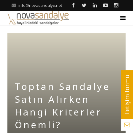
info@novasandalye.net
ANASAYFA
HAKKIMIZDA
ÜRÜNLER
Ahşap Sandalye
REFERANSLAR
Toptan Sandalye
Metal Sandalye
Nova | Blog
Satın Alırken
Tonet-Thonet Sandalye
İLETİŞİM
Hangi Kriterler
Hilton & Banket Sandalyeler
Önemli?
Klasik Sandalye