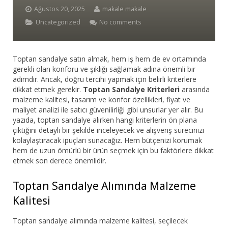
Ağustos 20, 2025
makale makale
Bar Sandalyesi
Uncategorized
No comments
Restaurant Sandalyesi
Toptan sandalye satın almak, hem iş hem de ev ortamında
Plastik Sandalye
gerekli olan konforu ve şıklığı sağlamak adına önemli bir
adımdır. Ancak, doğru tercihi yapmak için belirli kriterlere
Dış Mekan Sandalyeler
dikkat etmek gerekir.
Toptan Sandalye Kriterleri
arasında
malzeme kalitesi, tasarım ve konfor özellikleri, fiyat ve
Masalar
maliyet analizi ile satıcı güvenilirliği gibi unsurlar yer alır. Bu
yazıda, toptan sandalye alırken hangi kriterlerin ön plana
çıktığını detaylı bir şekilde inceleyecek ve alışveriş sürecinizi
kolaylaştıracak ipuçları sunacağız. Hem bütçenizi korumak
hem de uzun ömürlü bir ürün seçmek için bu faktörlere dikkat
etmek son derece önemlidir.
Toptan Sandalye Alımında Malzeme
Kalitesi
Toptan sandalye alımında malzeme kalitesi, seçilecek