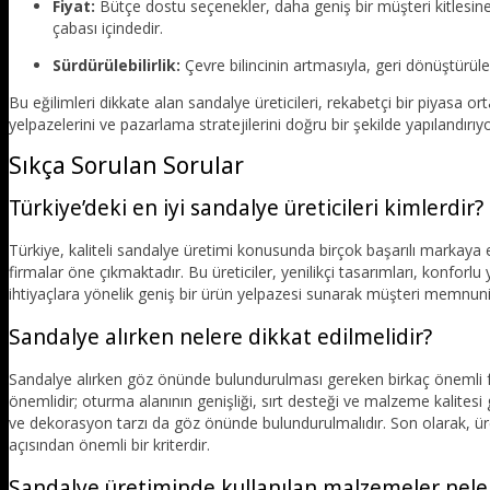
Fiyat:
Bütçe dostu seçenekler, daha geniş bir müşteri kitlesine u
çabası içindedir.
Sürdürülebilirlik:
Çevre bilincinin artmasıyla, geri dönüştürül
Bu eğilimleri dikkate alan sandalye üreticileri, rekabetçi bir piyasa o
yelpazelerini ve pazarlama stratejilerini doğru bir şekilde yapılandırıyo
Sıkça Sorulan Sorular
Türkiye’deki en iyi sandalye üreticileri kimlerdir?
Türkiye, kaliteli sandalye üretimi konusunda birçok başarılı markaya e
firmalar öne çıkmaktadır. Bu üreticiler, yenilikçi tasarımları, konforlu y
ihtiyaçlara yönelik geniş bir ürün yelpazesi sunarak müşteri memnuni
Sandalye alırken nelere dikkat edilmelidir?
Sandalye alırken göz önünde bulundurulması gereken birkaç önemli f
önemlidir; oturma alanının genişliği, sırt desteği ve malzeme kalitesi 
ve dekorasyon tarzı da göz önünde bulundurulmalıdır. Son olarak, üreti
açısından önemli bir kriterdir.
Sandalye üretiminde kullanılan malzemeler nele