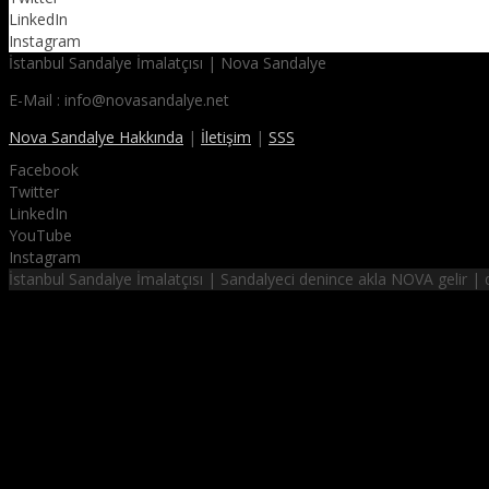
LinkedIn
Instagram
İstanbul Sandalye İmalatçısı | Nova Sandalye
E-Mail : info@novasandalye.net
Nova Sandalye Hakkında
|
İletişim
|
SSS
Facebook
Twitter
LinkedIn
YouTube
Instagram
İstanbul Sandalye İmalatçısı | Sandalyeci denince akla NOVA gelir 
NOVA SANDALYE
hayalinizdeki sandalyeler