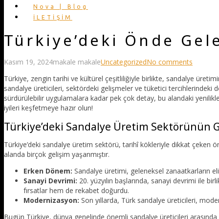
Nova | Blog
İLETİŞİM
Türkiye’deki Önde Gele
Kasım 19, 2024
makale makale
Uncategorized
No comments
Türkiye, zengin tarihi ve kültürel çeşitliliğiyle birlikte, sandalye üre
sandalye üreticileri, sektördeki gelişmeler ve tüketici tercihlerinde
sürdürülebilir uygulamalara kadar pek çok detay, bu alandaki yenilikle
iyileri keşfetmeye hazır olun!
Türkiye’deki Sandalye Üretim Sektörünün 
Türkiye’deki sandalye üretim sektörü, tarihî kökleriyle dikkat çeken ön
alanda birçok gelişim yaşanmıştır.
Erken Dönem:
Sandalye üretimi, geleneksel zanaatkarların eli
Sanayi Devrimi:
20. yüzyılın başlarında, sanayi devrimi ile bi
fırsatlar hem de rekabet doğurdu.
Modernizasyon:
Son yıllarda, Türk sandalye üreticileri, moder
Bugün Türkiye, dünya genelinde önemli sandalye üreticileri arasında 