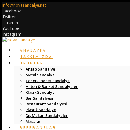
info@novasandalye.net
Facebook
Twitter
LinkedIn
YouTube
Instagram
ANASAYFA
HAKKIMIZDA
ÜRÜNLER
Ahşap Sandalye
Metal Sandalye
Tonet-Thonet Sandalye
Hilton & Banket Sandalyeler
Klasik Sandalye
Bar Sandalyesi
Restaurant Sandalyesi
Plastik Sandalye
Dış Mekan Sandalyeler
Masalar
REFERANSLAR