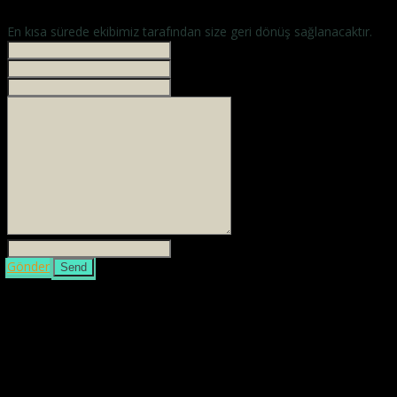
En kısa sürede ekibimiz tarafından size geri dönüş sağlanacaktır.
İsminiz *
Your phone
E-mailiniz *
Mesajınız *
3 + 4 =
Gönder