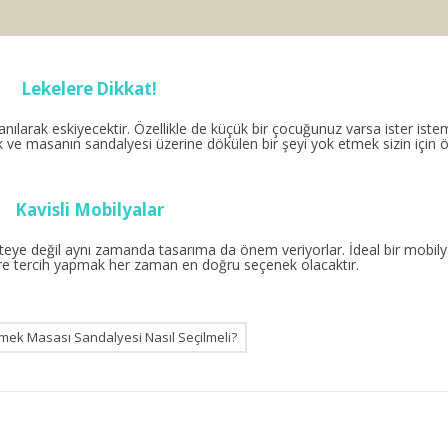
Lekelere Dikkat!
ılarak eskiyecektir. Özellikle de küçük bir çocuğunuz varsa ister ist
k ve masanın sandalyesi üzerine dökülen bir şeyi yok etmek sizin için 
Kavisli Mobilyalar
teye değil aynı zamanda tasarıma da önem veriyorlar. İdeal bir mobilya
re tercih yapmak her zaman en doğru seçenek olacaktır.
mek Masası Sandalyesi Nasıl Seçilmeli?