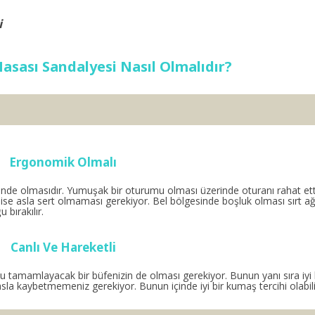
i
asası Sandalyesi Nasıl Olmalıdır?
Ergonomik Olmalı
inde olmasıdır. Yumuşak bir oturumu olması üzerinde oturanı rahat etti
se asla sert olmaması gerekiyor. Bel bölgesinde boşluk olması sırt ağ
bırakılır.
Canlı Ve Hareketli
mamlayacak bir büfenizin de olması gerekiyor. Bunun yanı sıra iyi 
la kaybetmemeniz gerekiyor. Bunun içinde iyi bir kumaş tercihi olabili