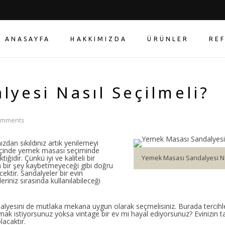
ANASAYFA
HAKKIMIZDA
ÜRÜNLER
RE
yesi Nasıl Seçilmeli?
omments
ızdan sıkıldınız artık yenilemeyi
içinde yemek masası seçiminde
idir. Çünkü iyi ve kaliteli bir
Yemek Masası Sandalyesi Na
n bir şey kaybetmeyeceği gibi doğru
ktir. Sandalyeler bir evin
riniz sırasında kullanılabileceği
yesini de mutlaka mekana uygun olarak seçmelisiniz. Burada tercihle
 olmak istiyorsunuz yoksa vintage bir ev mi hayal ediyorsunuz? Evinizin 
lacaktır.