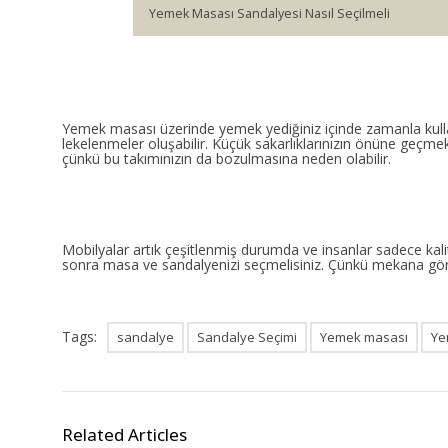
Yemek Masası Sandalyesi Nasıl Seçilmeli
Yemek masası üzerinde yemek yediğiniz içinde zamanla kullan
lekelenmeler oluşabilir. Küçük sakarlıklarınızın önüne geçme
çünkü bu takımınızın da bozulmasına neden olabilir.
Mobilyalar artık çeşitlenmiş durumda ve insanlar sadece kali
sonra masa ve sandalyenizi seçmelisiniz. Çünkü mekana gö
Tags:
sandalye
Sandalye Seçimi
Yemek masası
Ye
Related Articles