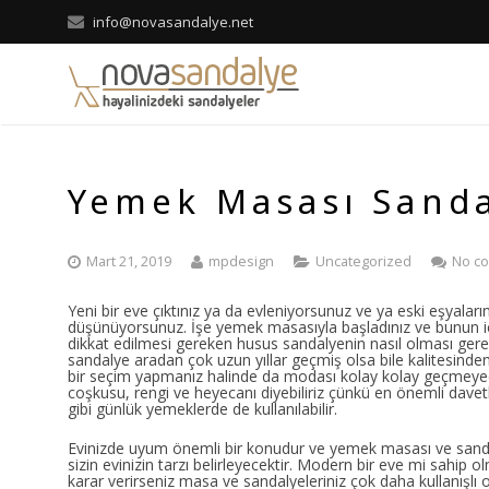
info@novasandalye.net
Yemek Masası Sandal
Mart 21, 2019
mpdesign
Uncategorized
No c
Yeni bir eve çıktınız ya da evleniyorsunuz ve ya eski eşyaların
düşünüyorsunuz. İşe yemek masasıyla başladınız ve bunun 
dikkat edilmesi gereken husus sandalyenin nasıl olması gerektiğ
sandalye aradan çok uzun yıllar geçmiş olsa bile kalitesinde
bir seçim yapmanız halinde da modası kolay kolay geçmeyece
coşkusu, rengi ve heyecanı diyebiliriz çünkü en önemli davetle
gibi günlük yemeklerde de kullanılabilir.
Evinizde uyum önemli bir konudur ve yemek masası ve sandal
sizin evinizin tarzı belirleyecektir. Modern bir eve mi sahip
karar verirseniz masa ve sandalyeleriniz çok daha kullanışlı o