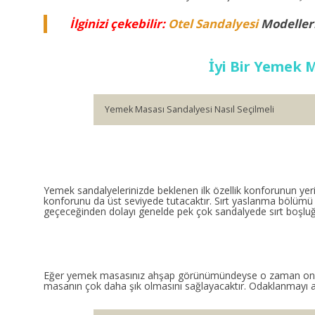
İlginizi çekebilir:
Otel Sandalyesi
Modeller
İyi Bir Yemek M
Yemek Masası Sandalyesi Nasıl Seçilmeli
Yemek sandalyelerinizde beklenen ilk özellik konforunun yer
konforunu da üst seviyede tutacaktır. Sırt yaslanma bölümü i
geçeceğinden dolayı genelde pek çok sandalyede sırt boşluğu 
Eğer yemek masasınız ahşap görünümündeyse o zaman onu ta
masanın çok daha şık olmasını sağlayacaktır. Odaklanmayı as