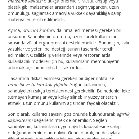
malzeme kalitesi
oldukça önemlidir. Metal, ahşap veya
plastik gibi malzemeler arasından seçim yaparken, uzun
ömürlülüğü sağlamak amacıyla yüksek dayanıklılığa sahip
materyaller tercih edilmelidir.
Ayrıca,
oturum konforu
da ihmal edilmemesi gereken bir
unsurdur. Sandalyenin oturumu, uzun süreli kullanımlar
sırasında vücut ergonomisini desteklemelidir. Bunun için, kalın
yastıklar ve yeterli bel desteği sunan tasarımlar tercih
edilmelidir. Özellikle iş yerlerinde veya restoranlarda
kullanılacak modeller için bu, kullanıcıların memnuniyetini
artırmak açısından kritik bir faktördür.
Tasarımda dikkat edilmesi gereken bir diğer nokta ise
temizlik ve bakım kolaylığıdır
. Yoğun kullanımda,
sandalyelerin sıkça temizlenmesi gerekebilir. Bu nedenle, leke
tutmayan kumaşlar veya kolay silinebilir yüzeyler tercih
etmek, uzun ömürlü kullanım açısından faydalı olacaktır.
Son olarak, kullanıcı sayısını göz önünde bulundurarak
ağırlık
kapasitesini
değerlendirmek de önemlidir. Seçilen
sandalyenin, kullanıcılara uygun ağırlık kapasitesine sahip
olduğundan emin olunmalıdır. Genel olarak, bu detaylara
dikkat etmek, dayanıklı ve işlevsel bir sandalye seçimi