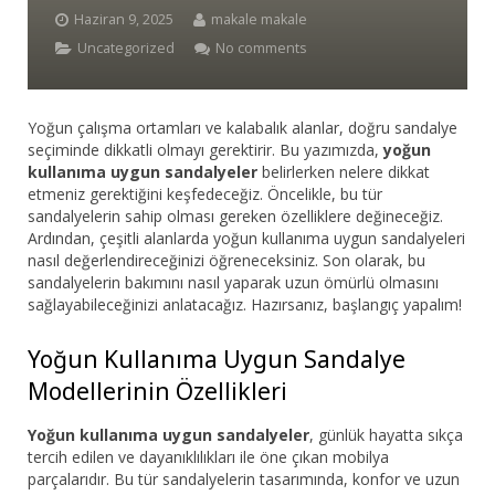
Haziran 9, 2025
makale makale
Bar Sandalyesi
Uncategorized
No comments
Restaurant Sandalyesi
Yoğun çalışma ortamları ve kalabalık alanlar, doğru sandalye
Plastik Sandalye
seçiminde dikkatli olmayı gerektirir. Bu yazımızda,
yoğun
kullanıma uygun sandalyeler
belirlerken nelere dikkat
Dış Mekan Sandalyeler
etmeniz gerektiğini keşfedeceğiz. Öncelikle, bu tür
sandalyelerin sahip olması gereken özelliklere değineceğiz.
Masalar
Ardından, çeşitli alanlarda yoğun kullanıma uygun sandalyeleri
nasıl değerlendireceğinizi öğreneceksiniz. Son olarak, bu
sandalyelerin bakımını nasıl yaparak uzun ömürlü olmasını
sağlayabileceğinizi anlatacağız. Hazırsanız, başlangıç yapalım!
Yoğun Kullanıma Uygun Sandalye
Modellerinin Özellikleri
Yoğun kullanıma uygun sandalyeler
, günlük hayatta sıkça
tercih edilen ve dayanıklılıkları ile öne çıkan mobilya
parçalarıdır. Bu tür sandalyelerin tasarımında, konfor ve uzun