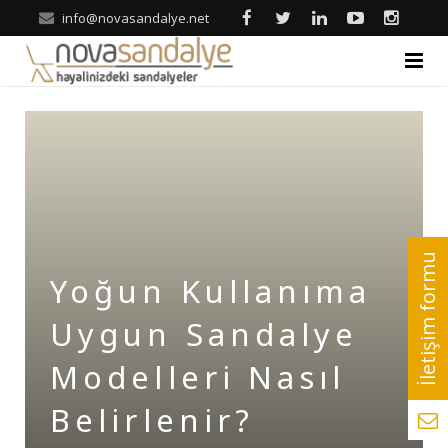
info@novasandalye.net
ANASAYFA
HAKKIMIZDA
ÜRÜNLER
Ahşap Sandalye
REFERANSLAR
Yoğun Kullanıma
Metal Sandalye
Nova | Blog
Uygun Sandalye
Tonet-Thonet Sandalye
İLETİŞİM
Modelleri Nasıl
Hilton & Banket Sandalyeler
Belirlenir?
Klasik Sandalye