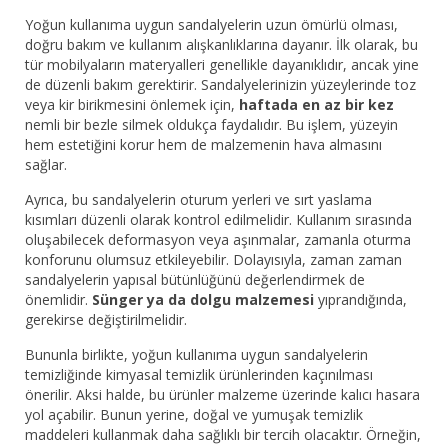
Yoğun kullanıma uygun sandalyelerin uzun ömürlü olması,
doğru bakım ve kullanım alışkanlıklarına dayanır. İlk olarak, bu
tür mobilyaların materyalleri genellikle dayanıklıdır, ancak yine
de düzenli bakım gerektirir. Sandalyelerinizin yüzeylerinde toz
veya kir birikmesini önlemek için,
haftada en az bir kez
nemli bir bezle silmek oldukça faydalıdır. Bu işlem, yüzeyin
hem estetiğini korur hem de malzemenin hava almasını
sağlar.
Ayrıca, bu sandalyelerin oturum yerleri ve sırt yaslama
kısımları düzenli olarak kontrol edilmelidir. Kullanım sırasında
oluşabilecek deformasyon veya aşınmalar, zamanla oturma
konforunu olumsuz etkileyebilir. Dolayısıyla, zaman zaman
sandalyelerin yapısal bütünlüğünü değerlendirmek de
önemlidir.
Sünger ya da dolgu malzemesi
yıprandığında,
gerekirse değiştirilmelidir.
Bununla birlikte, yoğun kullanıma uygun sandalyelerin
temizliğinde kimyasal temizlik ürünlerinden kaçınılması
önerilir. Aksi halde, bu ürünler malzeme üzerinde kalıcı hasara
yol açabilir. Bunun yerine, doğal ve yumuşak temizlik
maddeleri kullanmak daha sağlıklı bir tercih olacaktır. Örneğin,