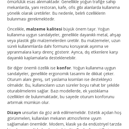
ömürlülük esas alınmaktadır. Genellikle yoğun trafiğe sahip
mekanlarda, yani restoran, kafe, ofis gibi alanlarda kullanıma
yönelik olarak üretilirler. Bu nedenle, belirli özelliklerin
bulunması gerekmektedir.
Öncelikle,
malzeme kalitesi
büyük önem taşır. Yoğun
kullanıma uygun sandalyeler, genellikle dayanıklı metal, ahşap
veya plastik gibi malzemelerden üretilir. Bu malzemeler, uzun
süreli kullanımlarda dahi formunu koruyarak aşınma ve
yıpranmalara karşı direnç gösterir. Ayrıca, dış etkenlere karşı
dayanıklı kaplamalarla desteklenebilir.
Bir diğer önemli özellik ise
konfor
. Yoğun kullanıma uygun
sandalyeler, genellikle ergonomik tasarımı ile dikkat çeker.
Oturum alanı geniş, sırt yaslama kısımları ise destekleyici
olmalıdır. Bu, kullanıcıların uzun süreler boyu rahat bir şekilde
oturabilmelerini sağlar. Bazı modellerde, ek yastıklama
özellikleri de bulunmaktadır, bu sayede oturum konforunu
artırmak mümkün olur.
Dizayn
unsurları da göz ardı edilmemelidir. Estetik açıdan hoş
görünmeleri, kullanılan mekanın atmosferine uyum
sağlamaları önemlidir. Modern, klasik ya da endüstriyel tarzda