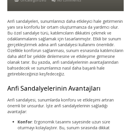
Uncategorized
No comments
Bar Sandalyesi
Anfi sandalyeleri, sunumlarınızı daha etkileyici hale getirmenin
Restaurant Sandalyesi
yanı sıra konforlu bir ortam oluşturmanıza da yardımcı olur.
Bu özel sandalye türü, katılımcıların dikkatini çekmek ve
Plastik Sandalye
odaklanmalarını sağlamak için tasarlanmıştır. Etkili bir sunum
gerçekleştirmek adına anfi sandalyesi kullanımı önemlidir.
Dış Mekan Sandalyeler
Özellikle konforun sağlanması, sunum esnasında katılımcıların
daha aktif bir şekilde dinlemesine ve etkileşime girmesine
olanak tanır. Bu yazıda, anfi sandalyelerinin avantajlarından
Masalar
bahsedecek ve sunumlarınızı nasıl daha başarılı hale
getirebileceğinizi keşfedeceğiz.
Anfi Sandalyelerinin Avantajları
Anfi sandalyesi, sunumlarda konforu ve etkileşimi artıran
önemli bir unsurdur. İşte anfi sandalyelerinin sağladığı
avantajlar:
Konfor
: Ergonomik tasarımı sayesinde uzun süre
oturmayı kolaylaştırır. Bu, sunum sırasında dikkat