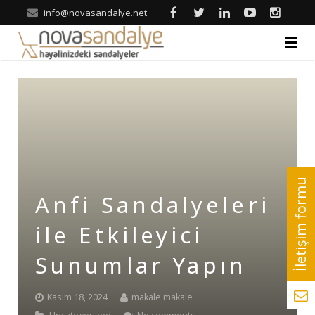
info@novasandalye.net
ANASAYFA
HAKKIMIZDA
ÜRÜNLER
Ahşap Sandalye
REFERANSLAR
Anfi Sandalyeleri
Metal Sandalye
Nova | Blog
ile Etkileyici
Tonet-Thonet Sandalye
İLETİŞİM
Sunumlar Yapın
Hilton & Banket Sandalyeler
Kasım 18, 2024
makale makale
Klasik Sandalye