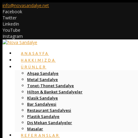
info@novasandalye.net
Facebook
Twitter
LinkedIn
YouTube
Instagram
ANASAYFA
HAKKIMIZDA
ÜRÜNLER
Ahşap Sandalye
Metal Sandalye
Tonet-Thonet Sandalye
Hilton & Banket Sandalyeler
Klasik Sandalye
Bar Sandalyesi
Restaurant Sandalyesi
Plastik Sandalye
Dış Mekan Sandalyeler
Masalar
REFERANSLAR