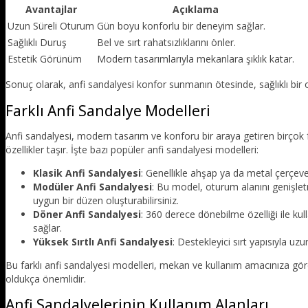
Avantajlar
Açıklama
Uzun Süreli Oturum
Gün boyu konforlu bir deneyim sağlar.
Sağlıklı Duruş
Bel ve sırt rahatsızlıklarını önler.
Estetik Görünüm
Modern tasarımlarıyla mekanlara şıklık katar.
Sonuç olarak, anfi sandalyesi konfor sunmanın ötesinde, sağlıklı bir
Farklı Anfi Sandalye Modelleri
Anfi sandalyesi, modern tasarım ve konforu bir araya getiren birçok fa
özellikler taşır. İşte bazı popüler anfi sandalyesi modelleri:
Klasik Anfi Sandalyesi
: Genellikle ahşap ya da metal çerçeve i
Modüler Anfi Sandalyesi
: Bu model, oturum alanını genişletm
uygun bir düzen oluşturabilirsiniz.
Döner Anfi Sandalyesi
: 360 derece dönebilme özelliği ile kul
sağlar.
Yüksek Sırtlı Anfi Sandalyesi
: Destekleyici sırt yapısıyla uzu
Bu farklı anfi sandalyesi modelleri, mekan ve kullanım amacınıza gör
oldukça önemlidir.
Anfi Sandalyelerinin Kullanım Alanları