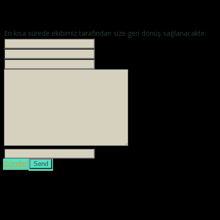
En kısa sürede ekibimiz tarafından size geri dönüş sağlanacaktır.
İsminiz *
Your phone
E-mailiniz *
Mesajınız *
3 + 4 =
Gönder