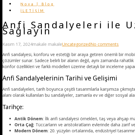
Nova | Blog
İLETİŞİM
Anfi Sandalyeleri ile 
Sağlayın
Kasım 17, 2024
makale makale
Uncategorized
No comments
Anfi sandalyesi, konforu ve estetiği bir araya getiren önemli bir mobil
çözümler sunar. Sadece belirli bir alanın değil, aynı zamanda rahatlık
konfor özellikleri ve farklı modelleri üzerine detaylı bir inceleme yap
Anfi Sandalyelerinin Tarihi ve Gelişimi
Anfi sandalyeleri, tarih boyunca çeşitli tasarımlarla karşımıza çıkmış
alanı olarak kullanılan bu sandalyeler, zamanla ev ve diğer sosyal ala
Tarihçe:
Antik Dönem
: İlk anfi sandalyesi örnekleri, taş veya ahşap 
Orta Çağ
: Tüccarların ve aristokratların evlerinde daha zarif v
Modern Dönem
: 20. yüzyılın ortalarında, endüstriyel tasarım