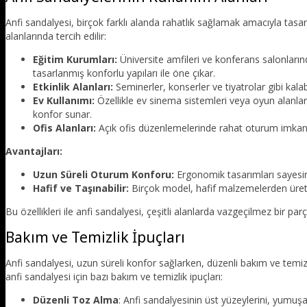
Anfi sandalyesi, birçok farklı alanda rahatlık sağlamak amacıyla tasar
alanlarında tercih edilir:
Eğitim Kurumları:
Üniversite amfileri ve konferans salonlarınd
tasarlanmış konforlu yapıları ile öne çıkar.
Etkinlik Alanları:
Seminerler, konserler ve tiyatrolar gibi kalab
Ev Kullanımı:
Özellikle ev sinema sistemleri veya oyun alanları
konfor sunar.
Ofis Alanları:
Açık ofis düzenlemelerinde rahat oturum imkanı su
Avantajları:
Uzun Süreli Oturum Konforu:
Ergonomik tasarımları sayesind
Hafif ve Taşınabilir:
Birçok model, hafif malzemelerden üretilm
Bu özellikleri ile anfi sandalyesi, çeşitli alanlarda vazgeçilmez bir parç
Bakım ve Temizlik İpuçları
Anfi sandalyesi, uzun süreli konfor sağlarken, düzenli bakım ve temi
anfi sandalyesi için bazı bakım ve temizlik ipuçları:
Düzenli Toz Alma
: Anfi sandalyesinin üst yüzeylerini, yumuşak