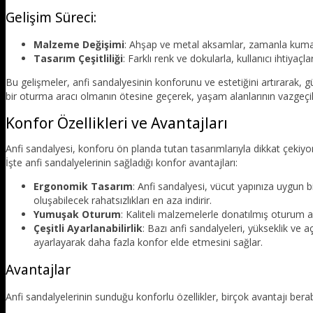
Gelişim Süreci:
Malzeme Değişimi
: Ahşap ve metal aksamlar, zamanla kumaş 
Tasarım Çeşitliliği
: Farklı renk ve dokularla, kullanıcı ihtiyaç
Bu gelişmeler, anfi sandalyesinin konforunu ve estetiğini artırarak, 
bir oturma aracı olmanın ötesine geçerek, yaşam alanlarının vazgeçilm
Konfor Özellikleri ve Avantajları
Anfi sandalyesi, konforu ön planda tutan tasarımlarıyla dikkat çekiyor.
İşte anfi sandalyelerinin sağladığı konfor avantajları:
Ergonomik Tasarım
: Anfi sandalyesi, vücut yapınıza uygun b
oluşabilecek rahatsızlıkları en aza indirir.
Yumuşak Oturum
: Kaliteli malzemelerle donatılmış oturum ala
Çeşitli Ayarlanabilirlik
: Bazı anfi sandalyeleri, yükseklik ve a
ayarlayarak daha fazla konfor elde etmesini sağlar.
Avantajlar
Anfi sandalyelerinin sunduğu konforlu özellikler, birçok avantajı berab