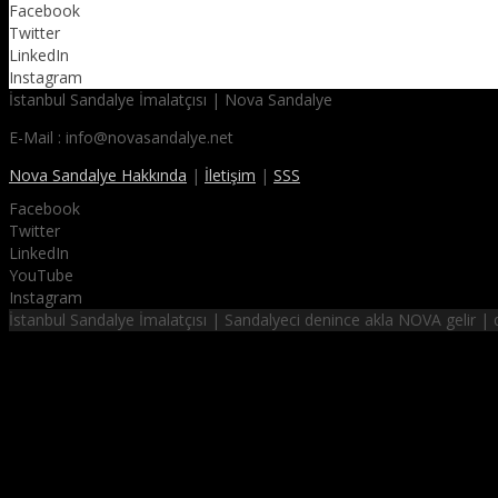
Facebook
Twitter
LinkedIn
Instagram
İstanbul Sandalye İmalatçısı | Nova Sandalye
E-Mail : info@novasandalye.net
Nova Sandalye Hakkında
|
İletişim
|
SSS
Facebook
Twitter
LinkedIn
YouTube
Instagram
İstanbul Sandalye İmalatçısı | Sandalyeci denince akla NOVA gelir 
NOVA SANDALYE
hayalinizdeki sandalyeler