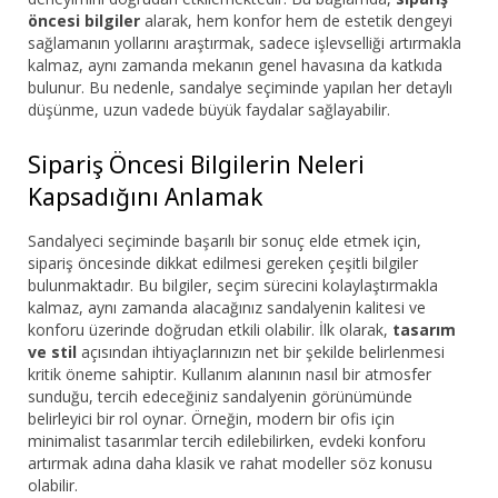
öncesi bilgiler
alarak, hem konfor hem de estetik dengeyi
sağlamanın yollarını araştırmak, sadece işlevselliği artırmakla
kalmaz, aynı zamanda mekanın genel havasına da katkıda
bulunur. Bu nedenle, sandalye seçiminde yapılan her detaylı
düşünme, uzun vadede büyük faydalar sağlayabilir.
Sipariş Öncesi Bilgilerin Neleri
Kapsadığını Anlamak
Sandalyeci seçiminde başarılı bir sonuç elde etmek için,
sipariş öncesinde dikkat edilmesi gereken çeşitli bilgiler
bulunmaktadır. Bu bilgiler, seçim sürecini kolaylaştırmakla
kalmaz, aynı zamanda alacağınız sandalyenin kalitesi ve
konforu üzerinde doğrudan etkili olabilir. İlk olarak,
tasarım
ve stil
açısından ihtiyaçlarınızın net bir şekilde belirlenmesi
kritik öneme sahiptir. Kullanım alanının nasıl bir atmosfer
sunduğu, tercih edeceğiniz sandalyenin görünümünde
belirleyici bir rol oynar. Örneğin, modern bir ofis için
minimalist tasarımlar tercih edilebilirken, evdeki konforu
artırmak adına daha klasik ve rahat modeller söz konusu
olabilir.