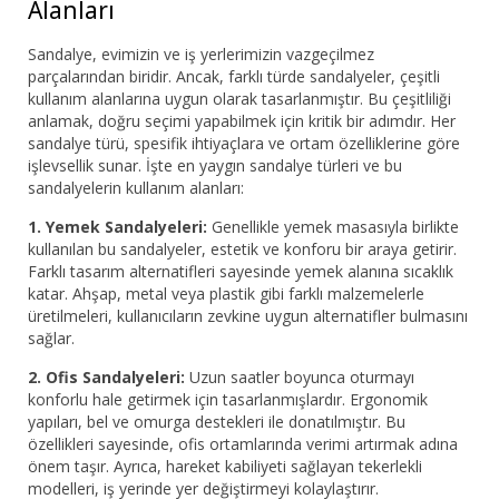
Alanları
Sandalye, evimizin ve iş yerlerimizin vazgeçilmez
parçalarından biridir. Ancak, farklı türde sandalyeler, çeşitli
kullanım alanlarına uygun olarak tasarlanmıştır. Bu çeşitliliği
anlamak, doğru seçimi yapabilmek için kritik bir adımdır. Her
sandalye türü, spesifik ihtiyaçlara ve ortam özelliklerine göre
işlevsellik sunar. İşte en yaygın sandalye türleri ve bu
sandalyelerin kullanım alanları:
1. Yemek Sandalyeleri:
Genellikle yemek masasıyla birlikte
kullanılan bu sandalyeler, estetik ve konforu bir araya getirir.
Farklı tasarım alternatifleri sayesinde yemek alanına sıcaklık
katar. Ahşap, metal veya plastik gibi farklı malzemelerle
üretilmeleri, kullanıcıların zevkine uygun alternatifler bulmasını
sağlar.
2. Ofis Sandalyeleri:
Uzun saatler boyunca oturmayı
konforlu hale getirmek için tasarlanmışlardır. Ergonomik
yapıları, bel ve omurga destekleri ile donatılmıştır. Bu
özellikleri sayesinde, ofis ortamlarında verimi artırmak adına
önem taşır. Ayrıca, hareket kabiliyeti sağlayan tekerlekli
modelleri, iş yerinde yer değiştirmeyi kolaylaştırır.