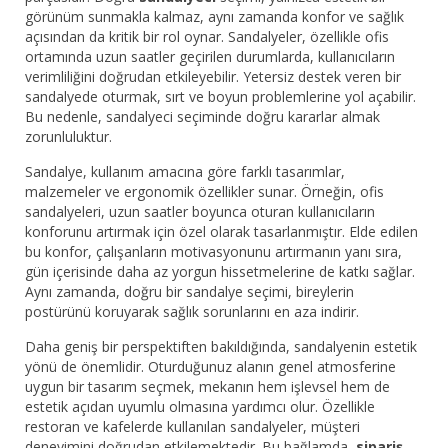
görünüm sunmakla kalmaz, aynı zamanda konfor ve sağlık
açısından da kritik bir rol oynar. Sandalyeler, özellikle ofis
ortamında uzun saatler geçirilen durumlarda, kullanıcıların
verimliliğini doğrudan etkileyebilir. Yetersiz destek veren bir
sandalyede oturmak, sırt ve boyun problemlerine yol açabilir.
Bu nedenle, sandalyeci seçiminde doğru kararlar almak
zorunluluktur.
Sandalye, kullanım amacına göre farklı tasarımlar,
malzemeler ve ergonomik özellikler sunar. Örneğin, ofis
sandalyeleri, uzun saatler boyunca oturan kullanıcıların
konforunu artırmak için özel olarak tasarlanmıştır. Elde edilen
bu konfor, çalışanların motivasyonunu artırmanın yanı sıra,
gün içerisinde daha az yorgun hissetmelerine de katkı sağlar.
Aynı zamanda, doğru bir sandalye seçimi, bireylerin
postürünü koruyarak sağlık sorunlarını en aza indirir.
Daha geniş bir perspektiften bakıldığında, sandalyenin estetik
yönü de önemlidir. Oturduğunuz alanın genel atmosferine
uygun bir tasarım seçmek, mekanın hem işlevsel hem de
estetik açıdan uyumlu olmasına yardımcı olur. Özellikle
restoran ve kafelerde kullanılan sandalyeler, müşteri
deneyimini doğrudan etkilemektedir. Bu bağlamda,
sipariş