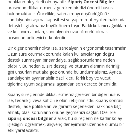
odaklanmak yeterli olmayabilir.
Sipariş Öncesi Bilgiler
arasından dikkat etmeniz gereken bir dizi önemli husus
bulunmaktadır. Öncelikle, satın almayı düşündüğünüz
sandalyenin taşıma kapasitesi ve yapım materyalleri hakkında
detaylı bilgi almanız büyük önem taşır. Farklı kullanıcı ağırlıkları
ve kullanım alanları, sandalyenin uzun ömürlü olması
açısından belirleyici etkenlerdir.
Bir diğer önemli nokta ise, sandalyenin ergonomik tasarımıdır.
Uzun süre oturmak zorunda kalan kullanıcılar için doğru
destek sunmayan bir sandalye, sağlık sorunlarına neden
olabilir. Bu nedenle, sırt desteği ve oturum alanının derinliği
gibi unsurları mutlaka göz önünde bulundurmalısınız. Ayrıca,
sandalyenin ayarlanabilir özellikleri, farklı boy ve vücut
tiplerine uyum sağlaması açısından son derece önemlidir.
Sipariş süreçlerinde dikkat etmeniz gereken bir diğer husus
ise, tedarikçi veya satıcı ile olan iletişiminizdir. Sipariş sonrası
destek, iade politikaları ve garanti seçenekleri hakkında bilgi
almak, olası sorunların önüne geçmenizi sağlar. Özellikle
sipariş öncesi bilgiler
alarak, bu süreçlerin ne kadar kolay
işlediğini öğrenmek, alışveriş deneyiminiz üzerinde olumlu bir
etki yaratacaktır.