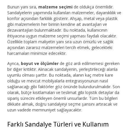
Bunun yanı sıra,
malzeme seçimi
de oldukça önemlidir.
Sandalyelerin yapımında kullanılan malzemeler, dayanıklılık ve
konfor açısından farklılık gösterir. Ahşap, metal veya plastik
gibi malzemelerin her birinin kendine ait avantajları ve
dezavantajları bulunmaktadır. Bu noktada, kullanıcının
ihtiyacına uygun malzeme seçimi yapması faydalı olacaktır.
Özellikle toplam maliyetin yanı sıra uzun ömürlü ve sağlık
açısından zararsız malzemeleri tercih etmek, gelecekteki
harcamaları minimize edecektir.
Ayrıca,
boyut ve ölçümler
de göz ardı edilmemesi gereken
bir diğer kritiktir. Alınacak sandalyenin, yerleştirileceği alanla
uyumlu olması şarttır. Bu noktada, alanın kaç metre kare
olduğu ve mevcut mobilyalarla entegrasyonunun nasıl
sağlanacağı gibi faktörler göz önünde bulundurulmalıdır. Son
olarak, bütçe kısıtlamaları ve teslimat gibi lojistik detaylar da
sipariş sürecini etkileyen önemli unsurlardır. Tüm bu bilgileri
dikkate almak, doğru sandalyeyi seçme şansını artıracak ve
uzun vadede memnuniyet sağlayacaktır.
Farklı Sandalye Türleri ve Kullanım