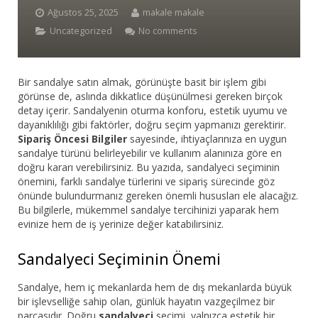
Ağustos 25, 2025
makale makale
Bar Sandalyesi
Uncategorized
No comments
Restaurant Sandalyesi
Bir sandalye satın almak, görünüşte basit bir işlem gibi
Plastik Sandalye
görünse de, aslında dikkatlice düşünülmesi gereken birçok
detay içerir. Sandalyenin oturma konforu, estetik uyumu ve
Dış Mekan Sandalyeler
dayanıklılığı gibi faktörler, doğru seçim yapmanızı gerektirir.
Sipariş Öncesi Bilgiler
sayesinde, ihtiyaçlarınıza en uygun
Masalar
sandalye türünü belirleyebilir ve kullanım alanınıza göre en
doğru kararı verebilirsiniz. Bu yazıda, sandalyeci seçiminin
önemini, farklı sandalye türlerini ve sipariş sürecinde göz
önünde bulundurmanız gereken önemli hususları ele alacağız.
Bu bilgilerle, mükemmel sandalye tercihinizi yaparak hem
evinize hem de iş yerinize değer katabilirsiniz.
Sandalyeci Seçiminin Önemi
Sandalye, hem iç mekanlarda hem de dış mekanlarda büyük
bir işlevselliğe sahip olan, günlük hayatın vazgeçilmez bir
parçasıdır. Doğru
sandalyeci
seçimi, yalnızca estetik bir