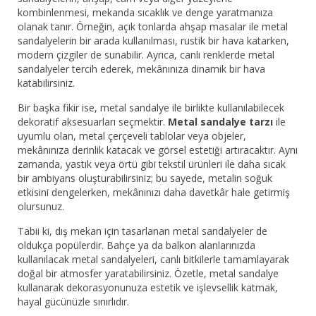
kombinlenmesi, mekanda sıcaklık ve denge yaratmanıza
olanak tanır. Örneğin, açık tonlarda ahşap masalar ile metal
sandalyelerin bir arada kullanılması, rustik bir hava katarken,
modern çizgiler de sunabilir. Ayrıca, canlı renklerde metal
sandalyeler tercih ederek, mekânınıza dinamik bir hava
katabilirsiniz.
Bir başka fikir ise, metal sandalye ile birlikte kullanılabilecek
dekoratif aksesuarları seçmektir.
Metal sandalye tarzı
ile
uyumlu olan, metal çerçeveli tablolar veya objeler,
mekânınıza derinlik katacak ve görsel estetiği artıracaktır. Aynı
zamanda, yastık veya örtü gibi tekstil ürünleri ile daha sıcak
bir ambiyans oluşturabilirsiniz; bu sayede, metalin soğuk
etkisini dengelerken, mekânınızı daha davetkâr hale getirmiş
olursunuz.
Tabii ki, dış mekan için tasarlanan metal sandalyeler de
oldukça popülerdir. Bahçe ya da balkon alanlarınızda
kullanılacak metal sandalyeleri, canlı bitkilerle tamamlayarak
doğal bir atmosfer yaratabilirsiniz. Özetle, metal sandalye
kullanarak dekorasyonunuza estetik ve işlevsellik katmak,
hayal gücünüzle sınırlıdır.