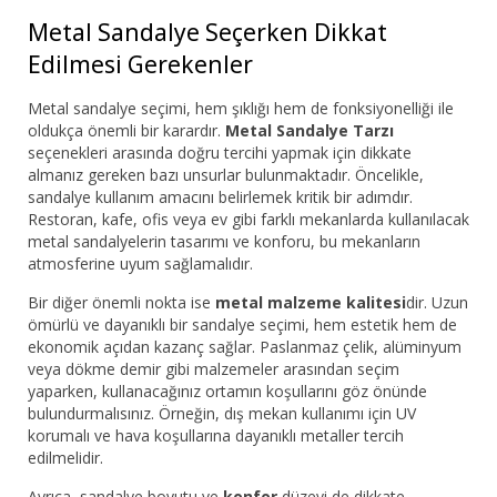
Metal Sandalye Seçerken Dikkat
Edilmesi Gerekenler
Metal sandalye seçimi, hem şıklığı hem de fonksiyonelliği ile
oldukça önemli bir karardır.
Metal Sandalye Tarzı
seçenekleri arasında doğru tercihi yapmak için dikkate
almanız gereken bazı unsurlar bulunmaktadır. Öncelikle,
sandalye kullanım amacını belirlemek kritik bir adımdır.
Restoran, kafe, ofis veya ev gibi farklı mekanlarda kullanılacak
metal sandalyelerin tasarımı ve konforu, bu mekanların
atmosferine uyum sağlamalıdır.
Bir diğer önemli nokta ise
metal malzeme kalitesi
dir. Uzun
ömürlü ve dayanıklı bir sandalye seçimi, hem estetik hem de
ekonomik açıdan kazanç sağlar. Paslanmaz çelik, alüminyum
veya dökme demir gibi malzemeler arasından seçim
yaparken, kullanacağınız ortamın koşullarını göz önünde
bulundurmalısınız. Örneğin, dış mekan kullanımı için UV
korumalı ve hava koşullarına dayanıklı metaller tercih
edilmelidir.
Ayrıca, sandalye boyutu ve
konfor
düzeyi de dikkate