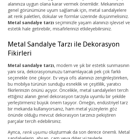
alanınıza uygun olana karar vermek önemlidir. Mekanınızın
genel görünümüne uyum sağlamak için, metal sandalyelere
ait renk paletleri, dokular ve formlar üzerinde düşünmelisiniz.
Metal sandalye tarzı
seçiminizle yaşam alanınızı işlevsel ve
estetik hale getirebilir, misafirlerinizi etkileyebilirsiniz.
Metal Sandalye Tarzı ile Dekorasyon
Fikirleri
Metal sandalye tarzı
, modern ve şık bir estetik sunmasının
yanı sıra, dekorasyonunuzu tamamlayacak pek çok farklı
seçenekle öne çıkıyor. Ev veya ofis alanınızı zenginleştirirken,
bu mobilya türünün sunduğu esneklik ve çeşitlilik, yaratıcı
fikirlerinizin önünü açıyor. Öncelikle, metal sandalyeleri tercih
ettiğiniz alanın genel dekorasyon tarzıyla uyumlu bir şekilde
yerleştirmeniz büyük önem taşıyor. Örneğin, endüstriyel tarz
bir mekanda kullanıyorsanız, ham metal yüzeylerin göz
önünde olduğu mevcut dekorasyon tarzınızı pekiştiren
parçalar tercih edebilirsiniz.
Ayrıca,
renk uyumu
oluşturmak da son derece önemli. Metal
sandalyelerin, ahşap, cam veya diğer yüzeylerle