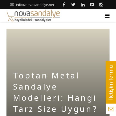
info@novasandalye.net
ANASAYFA
HAKKIMIZDA
ÜRÜNLER
Ahşap Sandalye
REFERANSLAR
Toptan Metal
Metal Sandalye
Nova | Blog
Sandalye
Tonet-Thonet Sandalye
İLETİŞİM
Modelleri: Hangi
Hilton & Banket Sandalyeler
Tarz Size Uygun?
Klasik Sandalye