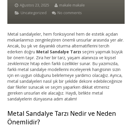
Ağustos 23, 2025
makale makale
Bar Sandalyesi
Uncategorized
No comments
Restaurant Sandalyesi
Metal sandalyeler, hem fonksiyonel hem de estetik açıdan
Plastik Sandalye
mekanlarımızı zenginleştiren önemli unsurlar arasında yer alır.
Ancak, bu şık ve dayanıklı oturma alternatiflerini tercih
Dış Mekan Sandalyeler
ederken doğru
Metal Sandalye Tarzı
seçimi yapmak büyük
bir önem taşır. Zira her bir tarz, yaşam alanınıza ve kişisel
Masalar
zevklerinize hitap eden farklı özellikler sunar. Bu yazımızda,
farklı metal sandalye modellerini inceleyerek hangisinin sizin
için en uygun olduğunu belirlemeye yardımcı olacağız. Ayrıca,
metal sandalyeleri nasıl şık bir şekilde dekore edebileceğinize
dair fikirler sunacak ve seçim yaparken dikkat etmeniz
gereken unsurları ele alacağız. Haydi, birlikte metal
sandalyelerin dünyasına adım atalım!
Metal Sandalye Tarzı Nedir ve Neden
Önemlidir?