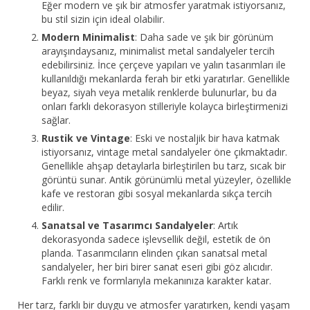
Eğer modern ve şık bir atmosfer yaratmak istiyorsanız,
bu stil sizin için ideal olabilir.
Modern Minimalist
: Daha sade ve şık bir görünüm
arayışındaysanız, minimalist metal sandalyeler tercih
edebilirsiniz. İnce çerçeve yapıları ve yalın tasarımları ile
kullanıldığı mekanlarda ferah bir etki yaratırlar. Genellikle
beyaz, siyah veya metalik renklerde bulunurlar, bu da
onları farklı dekorasyon stilleriyle kolayca birleştirmenizi
sağlar.
Rustik ve Vintage
: Eski ve nostaljik bir hava katmak
istiyorsanız, vintage metal sandalyeler öne çıkmaktadır.
Genellikle ahşap detaylarla birleştirilen bu tarz, sıcak bir
görüntü sunar. Antik görünümlü metal yüzeyler, özellikle
kafe ve restoran gibi sosyal mekanlarda sıkça tercih
edilir.
Sanatsal ve Tasarımcı Sandalyeler
: Artık
dekorasyonda sadece işlevsellik değil, estetik de ön
planda. Tasarımcıların elinden çıkan sanatsal metal
sandalyeler, her biri birer sanat eseri gibi göz alıcıdır.
Farklı renk ve formlarıyla mekanınıza karakter katar.
Her tarz, farklı bir duygu ve atmosfer yaratırken, kendi yaşam