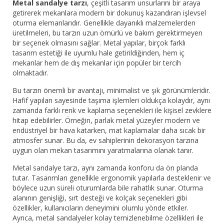
Metal sandalye tarzı
, çeşitli tasarım unsurlarını bir araya
getirerek mekanlara modern bir dokunuş kazandıran işlevsel
oturma elemanlarıdır. Genellikle dayanıklı malzemelerden
üretilmeleri, bu tarzın uzun ömürlü ve bakım gerektirmeyen
bir seçenek olmasını sağlar. Metal yapılar, birçok farklı
tasarım estetiği ile uyumlu hale getirildiğinden, hem iç
mekanlar hem de dış mekanlar için popüler bir tercih
olmaktadır.
Bu tarzın önemli bir avantajı, minimalist ve şık görünümleridir.
Hafif yapıları sayesinde taşıma işlemleri oldukça kolaydır, aynı
zamanda farklı renk ve kaplama seçenekleri ile kişisel zevklere
hitap edebilirler. Örneğin, parlak metal yüzeyler modern ve
endüstriyel bir hava katarken, mat kaplamalar daha sıcak bir
atmosfer sunar. Bu da, ev sahiplerinin dekorasyon tarzına
uygun olan mekan tasarımını yaratmalarına olanak tanır.
Metal sandalye tarzı, aynı zamanda konforu da ön planda
tutar. Tasarımları genellikle ergonomik yapılarla desteklenir ve
böylece uzun süreli oturumlarda bile rahatlık sunar. Oturma
alanının genişliği, sırt desteği ve kolçak seçenekleri gibi
özellikler, kullanıcıların deneyimini olumlu yönde etkiler.
Ayrıca, metal sandalyeler kolay temizlenebilme özellikleri ile