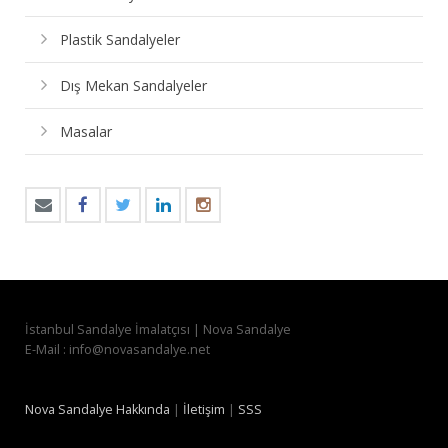
Plastik Sandalyeler
Dış Mekan Sandalyeler
Masalar
İstanbul Sandalye İmalatçısı | Nova Sandalye
E-Mail : info@novasandalye.net
Nova Sandalye Hakkında
|
İletişim
|
SSS